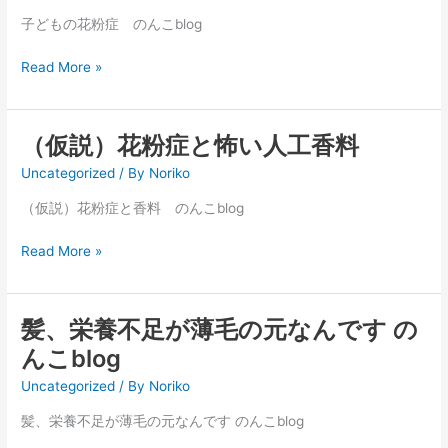
も
の
子どもの花粉症 のんこblog
花
Read More »
粉
症、
放
置
（仮説）花粉症と怖い人工香料
（仮
し
説）
Uncategorized
/ By
Noriko
な
花
い
粉
（仮説）花粉症と香料 のんこblog
で！
症
Read More »
と
怖
い
人
髪、栄養不足が薄毛の元なんです の
髪、
工
栄
んこblog
香
養
料
Uncategorized
/ By
Noriko
不
足
髪、栄養不足が薄毛の元なんです のんこblog
が