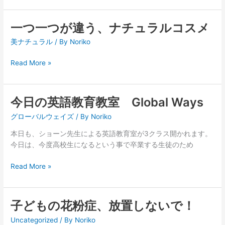
置
で
一つ一つが違う、ナチュラルコスメ
一
一
年
つ
美ナチュラル
/ By
Noriko
中
一
辛
つ
Read More »
い
が
こ
違
と
う、
今日の英語教育教室 Global Ways
今
に・・・
ナ
日
チ
グローバルウェイズ
/ By
Noriko
の
ュ
英
本日も、ショーン先生による英語教育室が3クラス開かれます。
ラ
語
今日は、今度高校生になるという事で卒業する生徒のため
ル
教
コ
Read More »
育
ス
教
メ
室
Global
子どもの花粉症、放置しないで！
子
Ways
ど
Uncategorized
/ By
Noriko