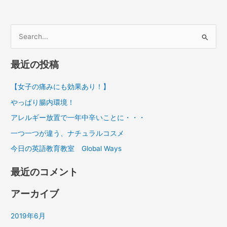
開
催
検
索
最近の投稿
対
象
【女子の痛みにも効果あり！】
:
やっぱり腸内環境！
アレルギー放置で一年中辛いことに・・・
一つ一つが違う、ナチュラルコスメ
今日の英語教育教室 Global Ways
最近のコメント
アーカイブ
2019年6月