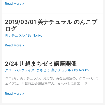
薄
Read More »
毛
の
元
2019/03/01 美ナチュラル のんこブ
2019/03/01
な
美
ログ
ん
ナ
で
美ナチュラル
/ By
Noriko
チ
す
ュ
の
Read More »
ラ
ん
ル
こ
の
blog
2/24 川越まちゼミ講座開催
ん
2/24
こ
川
グローバルウェイズ
,
まちゼミ
,
美ナチュラル
/ By
Noriko
ブ
越
ロ
ま
昨年8月、美ナチュラル、および、英会話教室の、グローバルウ
グ
ち
ェイズは、川越商工会議所主催の、まちゼミに参加！ 冬
ゼ
Read More »
ミ
講
座