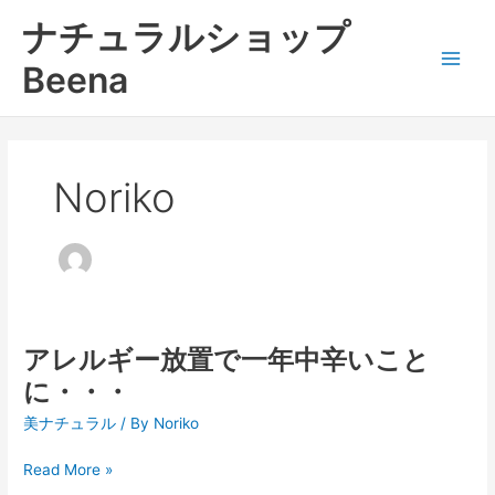
内
ナチュラルショップ
容
を
Beena
ス
キ
ッ
プ
Noriko
アレルギー放置で一年中辛いこと
ア
レ
に・・・
ル
美ナチュラル
/ By
Noriko
ギ
ー
Read More »
放