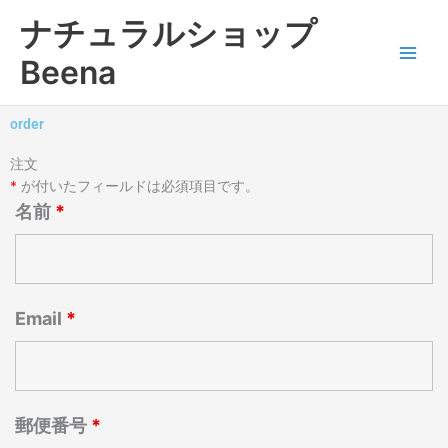
内
ナチュラルショップ
容
を
Beena
ス
キ
ッ
order
プ
注文
*
が付いたフィールドは必須項目です。
名前
*
Email
*
郵便番号
*