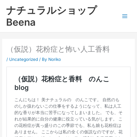
内
ナチュラルショップ
容
を
Beena
ス
キ
ッ
プ
（仮説）花粉症と怖い人工香料
/
Uncategorized
/ By
Noriko