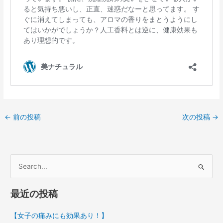
←
前の投稿
次の投稿
→
検
索
最近の投稿
対
象
【女子の痛みにも効果あり！】
: