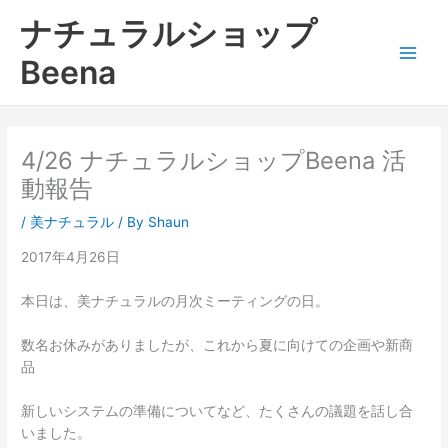
内
ナチュラルショップ
容
を
Beena
ス
キ
ッ
プ
4/26 ナチュラルショップBeena 活
動報告
/
美ナチュラル
/ By
Shaun
2017年4月26日
本日は、美ナチュラルの月次ミーティングの日。
数名お休みがありましたが、これから夏に向けての企画や新商
品
新しいシステムの準備についてなど、たくさんの議題を話し合
いました。