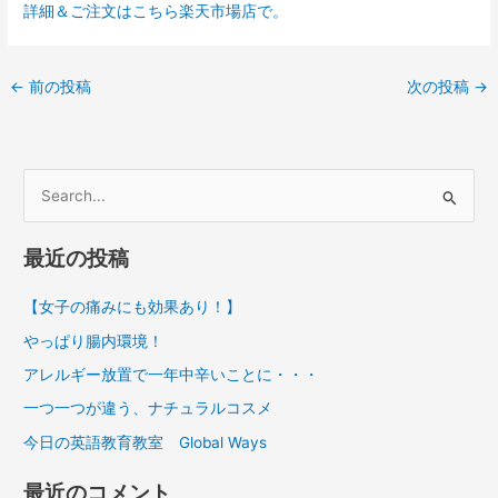
詳細＆ご注文はこちら楽天市場店で。
←
前の投稿
次の投稿
→
検
索
最近の投稿
対
象
【女子の痛みにも効果あり！】
:
やっぱり腸内環境！
アレルギー放置で一年中辛いことに・・・
一つ一つが違う、ナチュラルコスメ
今日の英語教育教室 Global Ways
最近のコメント